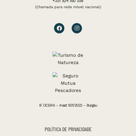
(Chamada para rede móvel nacional)
F
I
a
n
c
s
e
t
b
a
o
g
o
r
k
a
m
B´OCEAN - rnaat 501/2022 - Burgau
POLÍTICA DE PRIVACIDADE